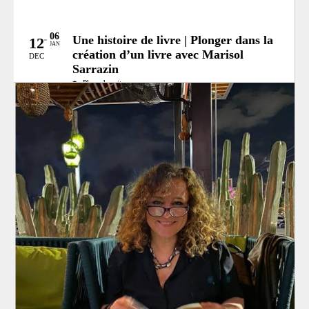
06
Une histoire de livre | Plonger dans la
12
JAN
création d’un livre avec Marisol
DEC
Sarrazin
Place des citoyens