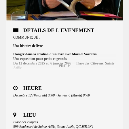
DÉTAILS DE L'ÉVÉNEMENT
COMMUNIQUÉ :
Une histoire de livre
Plonger dans la création d’un livre avec Marisol Sarrazin
Une exposition pour petits et grands
Du 12 décembre 2025 au 6 janvier 2026 — Place des Citoyens, Sainte-
Plus
Adèle
Vernissage : 13 décembre, de 14 h à 17 h
Marisol et Ginette Anfousse seront présentes pour dédicacer leurs
livres.
HEURE
L’auteure-illustratrice Marisol Sarrazin invite le public à la Place des
Citoyens de Sainte-Adèle pour une exposition immersive qui révèle tout le
Décembre 12 (Vendredi) 0h00 - Janvier 6 (Mardi) 0h00
processus de création d’un livre. Destinée aux petits comme aux grands,
l’exposition permet de découvrir les coulisses de la fabrication d’un album
illustré, de la première inspiration jusqu’à l’impression finale. Réalisé en
collaboration avec Ginette Anfousse, ce projet met en lumière plus de
LIEU
quarante ans de création et de passion pour la littérature jeunesse.
Place des citoyens
Les visiteurs pourront également rencontrer — à travers les illustrations,
999 Boulevard de Sainte-Adèle, Sainte-Adèle, QC J8B 2N4