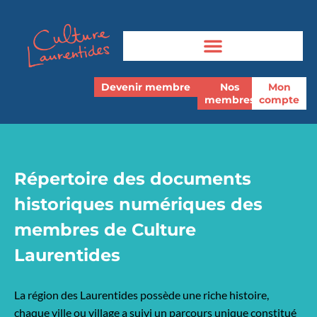
Devenir membre
Nos
Mon
membres
compte
Répertoire des documents
historiques numériques des
membres de Culture
Laurentides
La région des Laurentides possède une riche histoire,
chaque ville ou village a suivi un parcours unique constitué