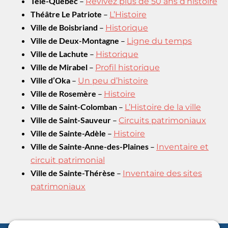
Télé-Québec
–
Revivez plus de 50 ans d’histoire
Théâtre Le Patriote
–
L’Histoire
Ville de Boisbriand
–
Historique
Ville de Deux-Montagne
–
Ligne du temps
Ville de Lachute
–
Historique
Ville de Mirabel
–
Profil historique
Ville d’Oka
–
Un peu d’histoire
Ville de Rosemère
–
Histoire
Ville de Saint-Colomban
–
L’Histoire de la ville
Ville de Saint-Sauveur
–
Circuits patrimoniaux
Ville de Sainte-Adèle
–
Histoire
Ville de Sainte-Anne-des-Plaines
–
Inventaire et
circuit patrimonial
Ville de Sainte-Thérèse
–
Inventaire des sites
patrimoniaux