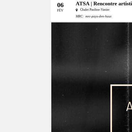
ATSA | Rencontre artist
06
Chalet Pauline-Vanier
FÉV
MRC:
mrc-pays-den-haut