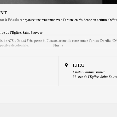
ENT
se à l’Action
organise une rencontre avec l’artiste en résidence en écriture théât
ue de l’Église, Saint-Sauveur
de
, de
ATSA Quand l’Art passe à l’Action
, accueille cette année l’artiste
Dardia “D
spective décoloniale.
Plus
contre avec l’artiste
à la bibliothèque municipale de Saint-Sauveur, en collabora
rentides
.
LIEU
 DADA présente un extrait d’environ 30 minutes de sa pièce de théâtre Anatomie d’
 à continuer le travail sur cette oeuvre en cours.
Cette pièce de théâtre vise à interr
Chalet Pauline-Vanier
s circuits institutionnels et créatifs traditionnels. Elle tente d’interroger les travesti
33, ave de l'Église, Saint-Sauv
 qui ne peuvent jamais être des artistes tout court. Celleux dont l’écriture est de f
t