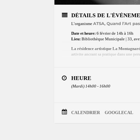
DÉTAILS DE L'ÉVÉNEM
ATSA, Quand l’Art pas
L’organisme
Date et heure:
6 février de 14h à 16h
Lieu:
Bibliothèque Municipale | 33, aven
La résidence artistique La Montagnar
artivite ancrant sa pratique dans une per
À cette occasion, ATSA organise une ren
association des auteurs des Lau
l’
HEURE
Pour cet événement de fin de résidence,
discussion avec le public afin de l’aider
(Mardi) 14h00 - 16h00
légitimation de la créativité noire dans le
communs ; les discours qui parlent celleux
est « toujours précédée ».
Pour lire le communiqué comple
CALENDRIER
GOOGLECAL