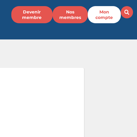
Devenir
Nos
Mon
membre
membres
compte