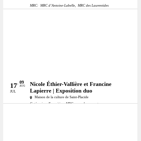
MRC:
MRC d’Antoine-Labelle,
MRC des Laurentides
09
Nicole Éthier-Vallière et Francine
17
AUG
Lapierre | Exposition duo
JUL
Maison de la culture de Saint-Placide
Catégories:
Exposition
MRC:
mrc-deux-montagnes