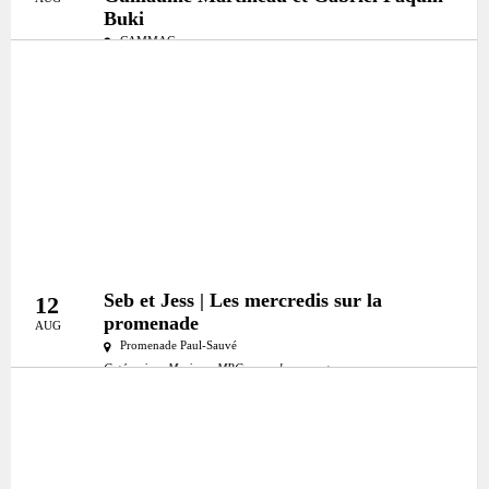
Buki
CAMMAC
Seb et Jess | Les mercredis sur la
12
promenade
AUG
Promenade Paul-Sauvé
Catégories:
Musique
MRC:
mrc-deux-montagnes