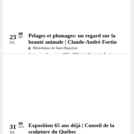
08
Pelages et plumages: un regard sur la
23
SEP
beauté animale | Claude-André Fortin
JUL
Bibliothèque de Saint-Hippolyte
Catégories:
Exposition
MRC:
MRC de la Rivière-du-Nord
09
Exposition 65 ans déjà | Conseil de la
31
AUG
sculpture du Québec
JUL