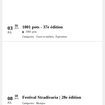
16
1001 pots - 37e édition
03
AUG
1001 pots
JUL
Catégories:
Cours et ateliers,
Exposition
MRC:
MRC des Laurentides
18
Festival Stradivaria | 28e édition
08
AUG
JUL
Catégories:
Musique