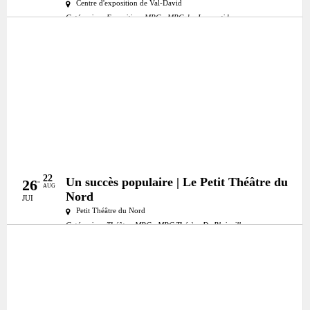
Centre d'exposition de Val-David
Catégories:
Exposition
MRC:
MRC des Laurentides
22
Un succès populaire | Le Petit Théâtre du
26
AUG
Nord
JUI
Petit Théâtre du Nord
Catégories:
Théâtre
MRC:
MRC Thérèse-De Blainville