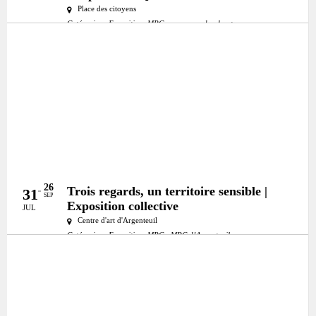
Place des citoyens
Catégories:
Exposition
MRC:
mrc-pays-den-haut
26
Trois regards, un territoire sensible |
31
SEP
Exposition collective
JUL
Centre d'art d'Argenteuil
Catégories:
Exposition
MRC:
MRC d’Argenteuil