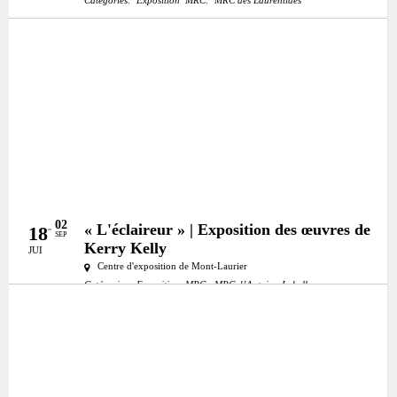
Catégories:
Exposition
MRC:
MRC des Laurentides
02
« L'éclaireur » | Exposition des œuvres de
18
SEP
Kerry Kelly
JUI
Centre d'exposition de Mont-Laurier
Catégories:
Exposition
MRC:
MRC d’Antoine-Labelle