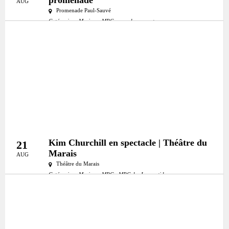
promenade
AUG
Promenade Paul-Sauvé
Catégories:
Musique
MRC:
mrc-deux-montagnes
Kim Churchill en spectacle | Théâtre du
21
Marais
AUG
Théâtre du Marais
Catégories:
Musique
MRC:
MRC des Laurentides