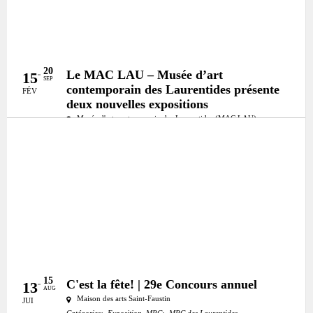
20
Le MAC LAU – Musée d’art
15
SEP
contemporain des Laurentides présente
FÉV
deux nouvelles expositions
Musée d'art contemporain des Laurentides (MAC LAU)
Catégories:
Exposition
MRC:
MRC de la Rivière-du-Nord
15
C'est la fête! | 29e Concours annuel
13
AUG
Maison des arts Saint-Faustin
JUI