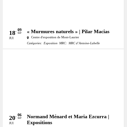
09
« Murmures naturels » | Pilar Macias
18
SEP
Centre d'exposition de Mont-Laurier
JUI
Catégories:
Exposition
MRC:
MRC d’Antoine-Labelle
06
Normand Ménard et Maria Ezcurra |
20
SEP
Expositions
JUI