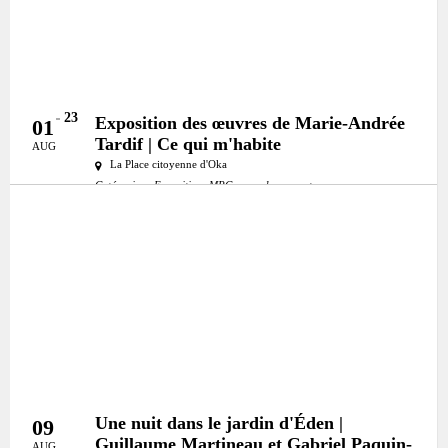
23
Exposition des œuvres de Marie-Andrée
01
Tardif | Ce qui m'habite
AUG
La Place citoyenne d'Oka
Catégories:
Exposition
MRC:
mrc-deux-montagnes
Une nuit dans le jardin d'Éden |
09
Guillaume Martineau et Gabriel Paquin-
AUG