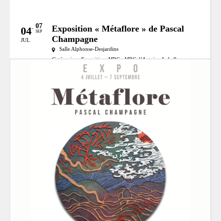
07
Exposition « Métaflore » de Pascal
04
SEP
Champagne
JUL
Salle Alphonse-Desjardins
Catégories:
Exposition
MRC:
MRC d’Antoine-Labelle