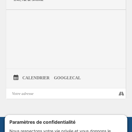
scène internationale, sa pratique artistique s’inspire du mouvement, de
l’écologie et d’une volonté de réconciliation avec la nature. Il a également
participé avec succès à plusieurs concours de sculpture, notamment sur
neige. Son œuvre vise à rendre visible l’invisible et à transmettre un
patrimoine artistique bienveillant.
Salle Alphonse-Desjardins (1145, rue de
Saint-Jovite, Mont-Tremblant)
– Entrée libre –
Horaire*
– Du 4 juillet au 7 septembre 2025
Lundi : 12 h à 18 h
CALENDRIER
GOOGLECAL
Mardi : 12 h à 18 h
Mercredi : 10 h à 18 h
Jeudi : 10 h à 19 h
Vendredi : 10 h à 19 h
Samedi : 9 h à 16 h
Dimanche : 9 h à 16 h