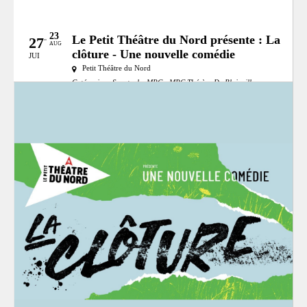
23
Le Petit Théâtre du Nord présente : La
27
AUG
clôture - Une nouvelle comédie
JUI
Petit Théâtre du Nord
Catégories:
Spectacle
MRC:
MRC Thérèse-De Blainville