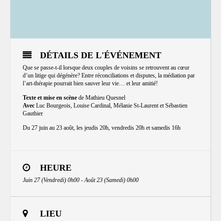
DÉTAILS DE L'ÉVÉNEMENT
Que se passe-t-il lorsque deux couples de voisins se retrouvent au cœur
d’un litige qui dégénère? Entre réconciliations et disputes, la médiation par
l’art-thérapie pourrait bien sauver leur vie… et leur amitié!
Texte et mise en scène
de Mathieu Quesnel
Avec
Luc Bourgeois, Louise Cardinal, Mélanie St-Laurent et Sébastien
Gauthier
Du 27 juin au 23 août, les jeudis 20h, vendredis 20h et samedis 16h
HEURE
Juin 27 (Vendredi) 0h00 - Août 23 (Samedi) 0h00
LIEU