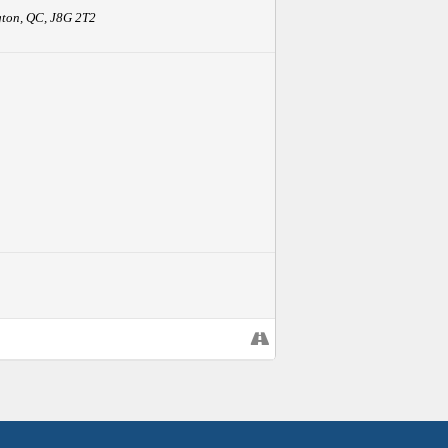
ton, QC, J8G 2T2
ique côtoie les rythmes folkloriques, le jazz
es paysages sonores inattendus. Les racines
sir et découvertes garantis!
ières s’effacent entre le classique, le jazz,