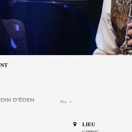
ENT
RDIN D’ÉDEN
Plus
U MONDE
LIEU
CAMMAC