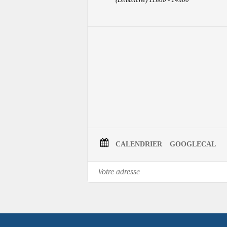
Entre traditions et improvisations,
Une 
et les créations originales.
Le pianiste Guillaume Martineau et le cl
klezmer y chatouillent les berges de la M
«… une soirée où la musique devient un te
le klezmer et l’improvisation pure.»
– Ce
Réservez votre place
CALENDRIER
GOOGLECAL