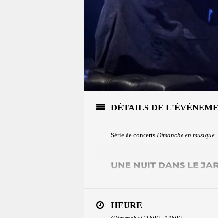
DÉTAILS DE L'ÉVÉNEM
Série de concerts
Dimanche en musique
UNE NUIT DANS LE JA
JAZZ, KLEZMER ET MUSIQUES D
HEURE
Guillaume Martineau – piano
Gabriel Paquin-Buki – clarinette
(Dimanche) 11h00 - 14h00