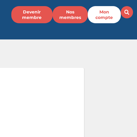
Devenir
Nos
Mon
membre
membres
compte