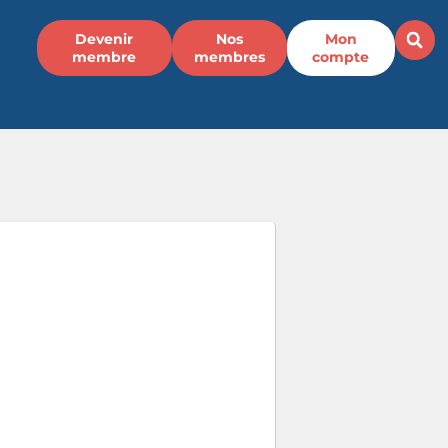
Devenir
Nos
Mon
membre
membres
compte