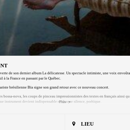
ENT
verte de son dernier album
La délicatesse
. Un spectacle intimiste, une voix envoûta
sil à la France en passant par le Québec.
ariste brésilienne Bïa
signe son grand retour avec ce nouveau concert.
es bossa-nova, les coups de pinceau impressionnistes des textes en français ainsi q
ue instrument devient indispensable et chaque silence, poétique.
Plus
LIEU