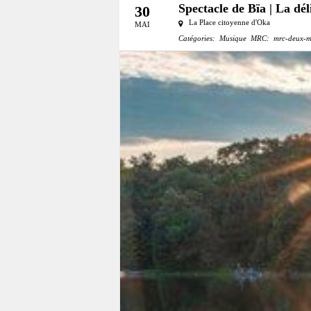
Spectacle de Bïa | La dél
30
La Place citoyenne d'Oka
MAI
Catégories:
Musique
MRC:
mrc-deux-m