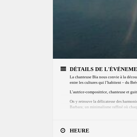
DÉTAILS DE L'ÉVÉNEM
La chanteuse Bïa nous convie à la décou
entre les cultures qui l’habitent – du Bré
L’autrice-compositrice, chanteuse et guit
On y retrouve la délicatesse des harmoni
Barbara; un minimalisme raffiné où chaq
Billetterie
HEURE