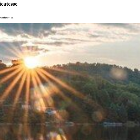
icatesse
ontagnes