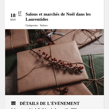
17
Salons et marchés de Noël dans les
18
DEC
Laurentides
NOV
Catégories:
Salons
MRC:
Mirabel,
MRC d’Antoine-Labelle,
MRC d’Argenteuil,
MRC de la Rivière-du-Nord,
MRC des Laurentides,
MRC Thérèse-De Blainville,
mrc-deux-montagnes,
mrc-pays-den-haut
DÉTAILS DE L'ÉVÉNEMENT