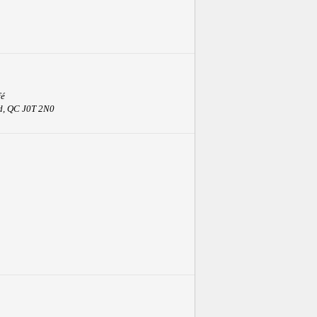
fé
id, QC J0T 2N0