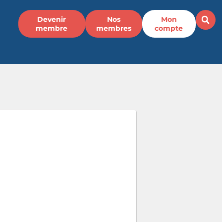
Devenir
Nos
Mon
membre
membres
compte