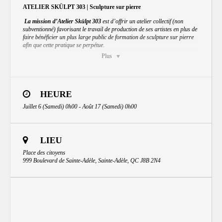
ATELIER SKÜLPT 303
| Sculpture sur pierre
La mission d’Atelier Skülpt 303
est d’offrir un atelier collectif (non
subventionné) favorisant le travail de production de ses artistes en plus de
faire bénéficier un plus large public de formation de sculpture sur pierre
afin que cette pratique se perpétue
.
Plus
ENTRÉE LIBRE
Du 6 juillet au 28 juillet 2024
HEURE
Lundi au jeudi, samedi et dimanche | 10 h à 17 h
Juillet 6 (Samedi) 0h00 - Août 17 (Samedi) 0h00
Vendredi | 10 h à 19 h
LIEU
P’tits jeudis ensoleillés | tous les jeudis à 10 h
Place des citoyens
Le plaisir et les éclats de rire seront au rendez-vous cet été dans le cadre
999 Boulevard de Sainte-Adèle, Sainte-Adèle, QC J8B 2N4
des
P’tits jeudis ensoleillés!
Ces spectacles jeunesse gratuits, qui se
dérouleront tous les jeudis du mois de juillet à 10 h, sous l’esplanade de la
Place des citoyens, ravira les jeunes spectateurs et amateurs de
divertissement.
11 JUILLET |
LES ORIGINES DU BING BANG!