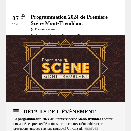
15
Programmation 2024 de Première
07
JAN
Scène Mont-Tremblant
OCT
Première scène
Catégories:
Musique,
Spectacle,
Théâtre
MRC:
MRC des Laurentides
DÉTAILS DE L'ÉVÉNEMENT
La
programmation 2024
de
Première Scène Mont-Tremblant
promet
une année empreinte d’émotions, de rencontres mémorables et de
réservez
prestations uniques à ne pas manquer! Un conseil: