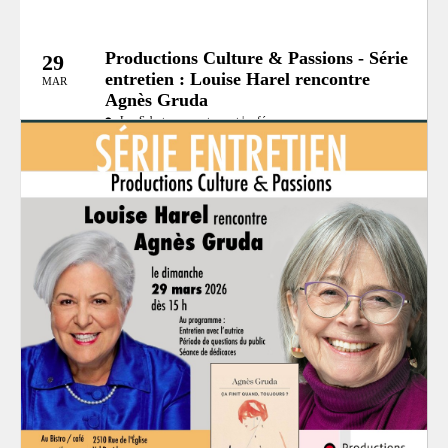
Productions Culture & Passions - Série
29
entretien : Louise Harel rencontre
MAR
Agnès Gruda
Les Saboteurs - restaurant | café
Catégories:
Conférence
MRC:
MRC des Laurentides