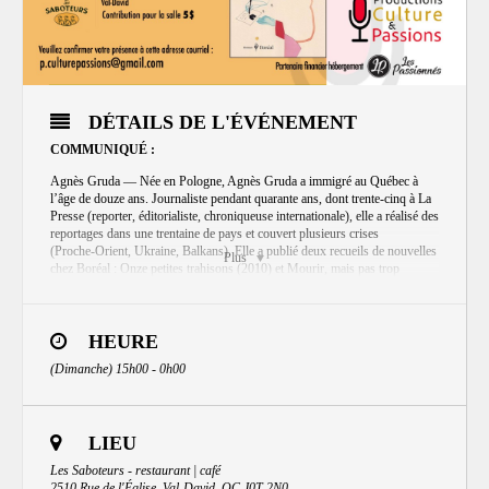
DÉTAILS DE L'ÉVÉNEMENT
COMMUNIQUÉ :
Agnès Gruda — Née en Pologne, Agnès Gruda a immigré au Québec à
l’âge de douze ans. Journaliste pendant quarante ans, dont trente‑cinq à La
Presse (reporter, éditorialiste, chroniqueuse internationale), elle a réalisé des
reportages dans une trentaine de pays et couvert plusieurs crises
(Proche‑Orient, Ukraine, Balkans). Elle a publié deux recueils de nouvelles
Plus
chez Boréal : Onze petites trahisons (2010) et Mourir, mais pas trop
(2016). Elle viendra présenter son dernier livre : Ça finit quand, toujours ?
(Prix Stanislas du meilleur premier roman).
Cet entretien aura lieu le dimanche 29 mars 2026, à 15 h.
HEURE
Au bistro Les Saboteurs, 2510, rue de l’Église à Val-David
(Dimanche) 15h00 - 0h00
Contribution pour la salle: 5 $
p.culturepassions@gmail.com
Inscription obligatoire:
LIEU
Les Saboteurs - restaurant | café
2510 Rue de l'Église, Val-David, QC J0T 2N0