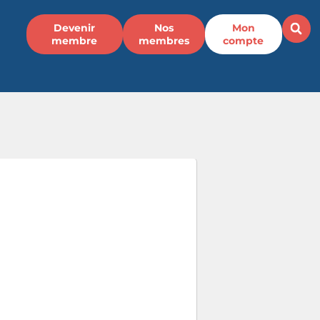
Devenir
Nos
Mon
membre
membres
compte