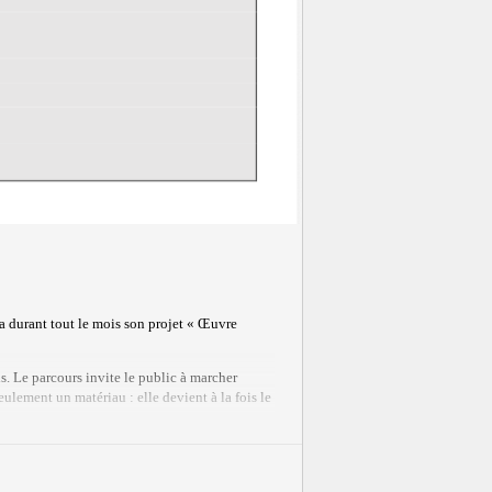
ra durant tout le mois son projet « Œuvre
is. Le parcours invite le public à marcher
eulement un matériau : elle devient à la fois le
ère naturelle issue du sol — elle propose une
ion, inspire cette démarche empreinte de poésie