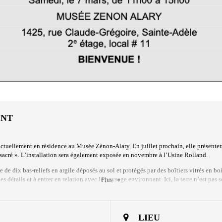
ENT
st actuellement en résidence au Musée Zénon-Alary. En juillet prochain, elle présente
n sacré ». L’installation sera également exposée en novembre à l’Usine Rolland.
 de dix bas-reliefs en argile déposés au sol et protégés par des boîtiers vitrés en bo
 détails et à entrer en relation avec le paysage environnant. Ici, la terre n’est pas s
Plus
uvre.
liens entre le territoire, la mémoire et la matière. En travaillant l’argile — une mati
ivant. La figure du féminin sacré, associée au soin, à la protection et à la transmiss
LIEU