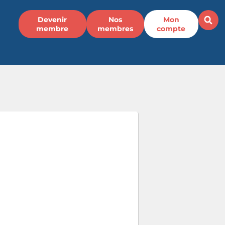
Devenir
Nos
Mon
membre
membres
compte