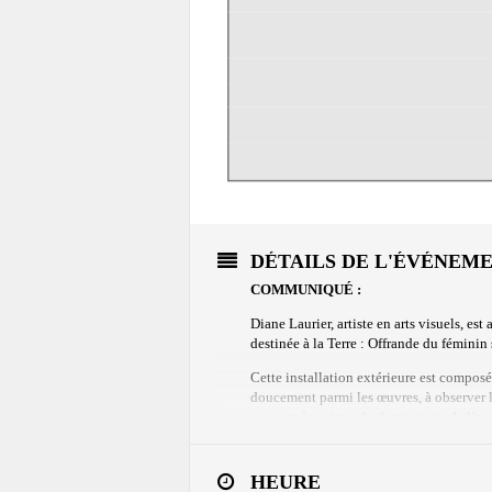
DÉTAILS DE L'ÉVÉNEM
COMMUNIQUÉ :
Diane Laurier, artiste en arts visuels, e
destinée à la Terre : Offrande du fémini
Cette installation extérieure est composée
doucement parmi les œuvres, à observer les
support, le sujet et la destinataire de l’œ
À travers ce projet, l’artiste explore les 
réflexion sensible sur notre relation au v
et de conscience écologique.
HEURE