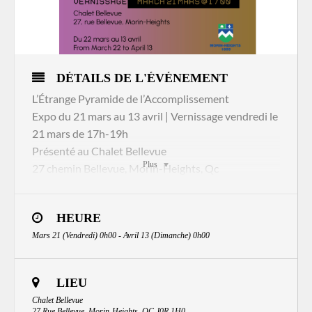
DÉTAILS DE L'ÉVÉNEMENT
L’Étrange Pyramide de l’Accomplissement
Expo du 21 mars au 13 avril | Vernissage vendredi le
21 mars de 17h-19h
Présenté au Chalet Bellevue
Plus
27 chemin Bellevue, Morin-Heights, Qc
Sophie Laplante, artiste du dessin de la région, vous
présente en mars son projet L’étrange pyramide de
HEURE
l’accomplissement. L’exposition raconte l’histoire
Mars 21 (Vendredi) 0h00 - Avril 13 (Dimanche) 0h00
d’une femme sensible et déchirée, prête à tout pour
faire vivre sa flamme intérieure, mais inquiète du
dommage qu’elle laisse derrière elle. Venez
LIEU
découvrir son monde envoûtant, où ses lignes
Chalet Bellevue
épurées dessinent un paysage émotif à la fois
27 Rue Bellevue, Morin-Heights, QC J0R 1H0