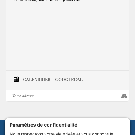
unique et universel.
Événement
https://www.facebook.com/share/1FoZAnxhvX/
Facebook:
www.sofeel.ca
Site web:
CALENDRIER
GOOGLECAL