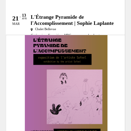
13
L'Étrange Pyramide de
21
AVR
l'Accomplissement | Sophie Laplante
MAR
Chalet Bellevue
Catégories:
Exposition
MRC:
mrc-pays-den-haut