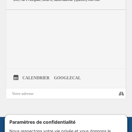
cœur en compagnie de l’autrice Line Legault qui vous racontera quelques
brides de la merveilleuse aventure humaine et poétique ayant mené au
recueil
Balançoires pour le vent
. Avec une séance de dédicaces.
Bienvenue à toutes et à tous !
CALENDRIER
GOOGLECAL