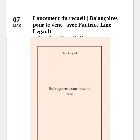
Lancement du recueil | Balançoires
07
pour le vent | avec l’autrice Line
MAR
Legault
Espace Pauline-Vincent | AAAL
Catégories:
Événement littéraire
MRC:
mrc-pays-den-haut