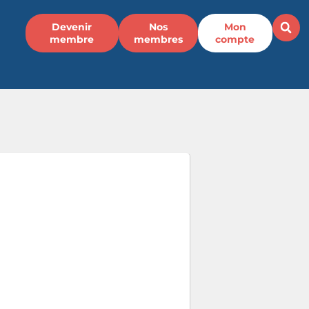
Devenir
Nos
Mon
membre
membres
compte