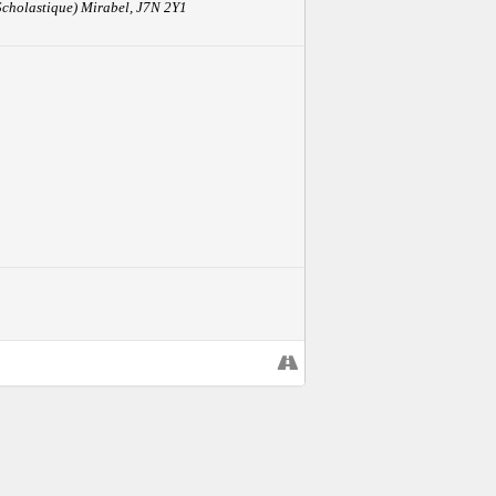
 qui ont vécu de près cette démarche de
Scholastique) Mirabel, J7N 2Y1
1.