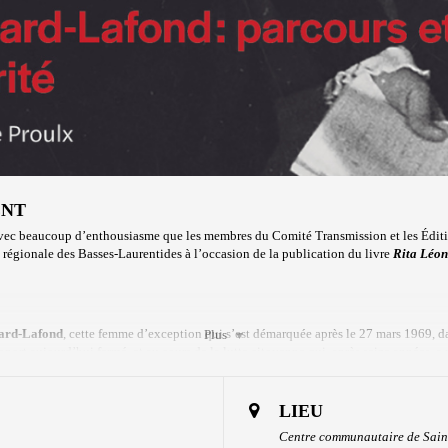
ENT
vec beaucoup d’enthousiasme que les membres du Comité Transmission et les Éditi
e régionale des Basses-Laurentides à l’occasion de la publication du livre
Rita Léon
ard-Lafond
, cette femme d’exception qui s’est démarquée après le 27 mars 1969, d
Plus
oport aujourd’hui fermé, et au cours de la lutte citoyenne qui, après seize années, a
LIEU
is, plusieurs interventions publiques, discours, textes, entrevues de la porte-parole
Centre communautaire de Sain