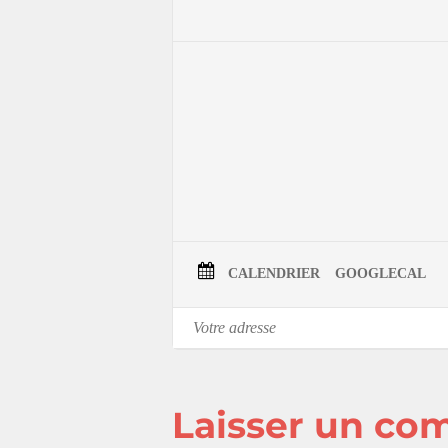
Scholastique et du territoire de Mirabel
solidarité citoyenne, ainsi qu’une préfac
Le lancement du livre
Rita Léonard-Lafo
Date: dimanche le 10 décembre
Heure: dès 13h30
Lieu: salle communautaire de Sainte-Sch
Pour lire le communiqué officiel
CALENDRIER
GOOGLECAL
Laisser un co