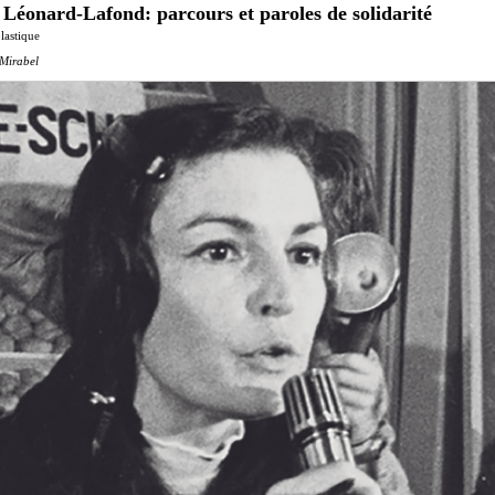
 Léonard-Lafond: parcours et paroles de solidarité
lastique
Mirabel