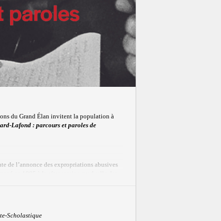
ons du Grand Élan invitent la population à
ard-Lafond : parcours et paroles de
ate de l’annonce des expropriations abusives
 mené en 1985 à la rétrocession graduelle des
 des personnes expropriées de Sainte-
te-Scholastique