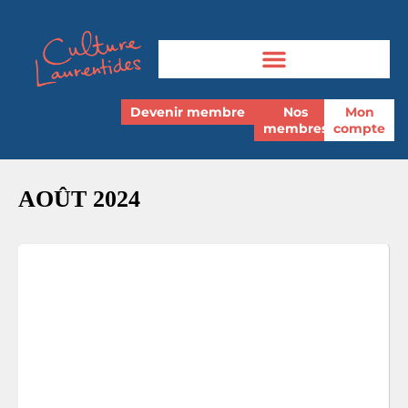
Devenir membre
Nos
Mon
membres
compte
AOÛT 2024