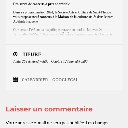
Des séries de concerts à prix abordable
Dans sa programmation 2024, la Société Arts et Culture de Saint-Placide
vous propose
neuf concerts
à la
Maison de la culture
située dans le parc
Adélaïde-Paquette.
Que ce soit l’été sur sa magnifique terrasse au bord du lac avec
les
Plus
Vendredis JAZZ-BLUES+
ou à l’automne à l’intérieur avec
les Concerts
intimes
, vous retrouvez ou découvrez toujours des musiciens talentueux,
un accueil chaleureux, un service de bar avec, entre autres, des bières de
microbrasserie locale et tout ça, toujours au même tarif plus qu’abordable
de
20 $
pour les adultes et de
10 $
pour les 15 ans et moins.
HEURE
Pour plus de détails
Juillet 26 (Vendredi) 0h00 - Octobre 12 (Samedi) 0h00
CALENDRIER
GOOGLECAL
Laisser un commentaire
Votre adresse e-mail ne sera pas publiée.
Les champs