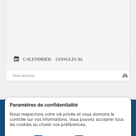
ses 14 albums en carrière, saura vous enchanter avec son spectacle à la fois
drôle et touchant.
Musicienne qui sait autant rocker sa guitare que jazzer intelligemment, elle
livre une performance spontanée et rafraichissante pour le cœur, la tête et
les oreilles.
Un classique à ne pas manquer.
Billetterie
CALENDRIER
GOOGLECAL