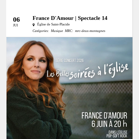
France D'Amour | Spectacle 14
06
Église de Saint-Placide
JUI
Catégories:
Musique
MRC:
mrc-deux-montagnes