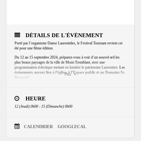
DÉTAILS DE L'ÉVÉNEMENT
Porté par l’organisme Danse Laurentides, le Festival Tournant revient cet
été pour une 8ème édition.
Du 12 au 15 septembre 2024, préparez-vous à voir d’un nouvel œil les
plus beaux paysages de la ville de Mont-Tremblant, avec une
programmation éclectique mettant en lumière le patrimoine Laurentien.
Les
événements auront lieu à l’église, à l’Espace public et au Domaine St-
Plus
Bernard!
Le Festival Tournant présente chaque été une programmation de danse
audacieuse composée d’artistes professionnels de la danse contemporaine
québécoise. Il invite le public à voir et expérimenter la danse à travers une
HEURE
diversité d’activités et de performances s’adressant aux professionnels,
12 (Jeudi) 0h00 - 15 (Dimanche) 0h00
amateurs et néophytes.
Le festival se démarque par la qualité de sa programmation et son ancrage
dans la communauté et vise l’accessibilité et le sentiment d’appartenance.
CALENDRIER
GOOGLECAL
Pour plus de détails