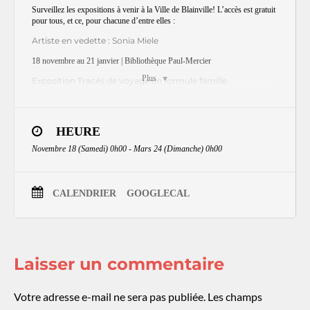
Surveillez les expositions à venir à la Ville de Blainville! L’accès est gratuit
pour tous, et ce, pour chacune d’entre elles :
Artiste en vedette : Sonia Miele
18 novembre au 21 janvier | Bibliothèque Paul-Mercier
Plus
Exposition Tracés de voyage en formule famille
8 décembre au 7 janvier | Centre d’exposition
9
16
Visite pour les enfants à besoins particuliers les
et
décembre
HEURE
Finissage de l’exposition et rencontre avec les artistes le 7
Novembre 18 (Samedi) 0h00 - Mars 24 (Dimanche) 0h00
janvier
Exposition extérieure Tracés de voyage
19 décembre au 10 mars | Boisé du Plan Bouchard
CALENDRIER
GOOGLECAL
Exposition hivernale du Club Photo Blainville
24 janvier au 11 février | Centre d’exposition
Vernissage le 26 janvier
Laisser un commentaire
Finissage le 11 février
Artiste en vedette : Audrey Emery
Votre adresse e-mail ne sera pas publiée.
Les champs