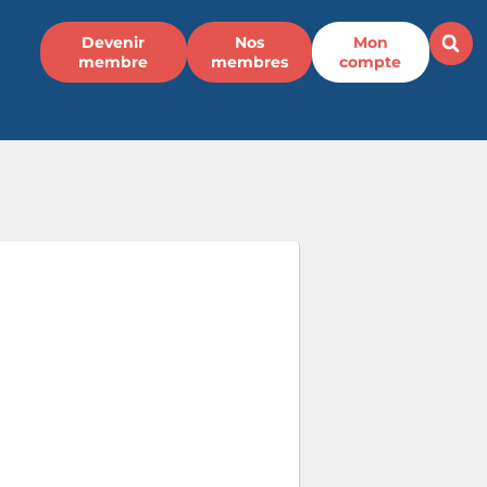
Devenir
Nos
Mon
membre
membres
compte