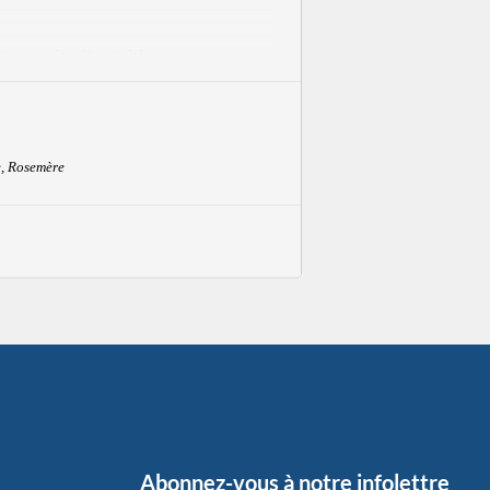
t vous invitent à leur expo-
rimonial enchanteur de la Maison-
, Rosemère
Abonnez-vous à notre infolettre