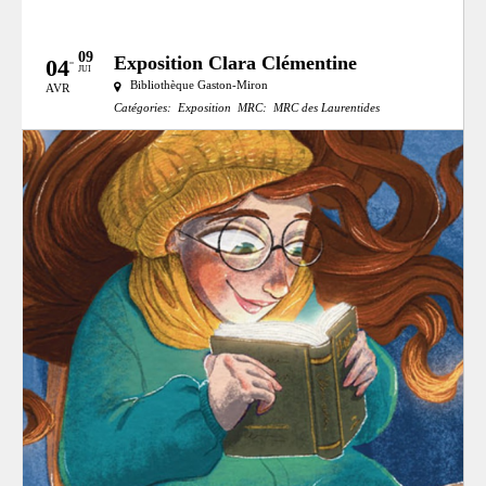
09
Exposition Clara Clémentine
04
JUI
Bibliothèque Gaston-Miron
AVR
Catégories:
Exposition
MRC:
MRC des Laurentides