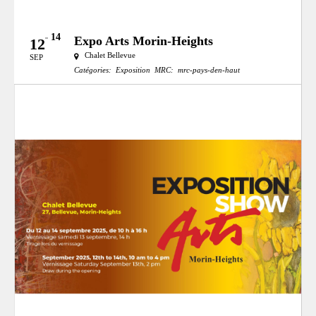
14
Expo Arts Morin-Heights
12
Chalet Bellevue
SEP
Catégories:
Exposition
MRC:
mrc-pays-den-haut