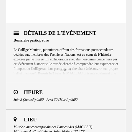
DÉTAILS DE L'ÉVÉNEMENT
Démarche participative
Le Collège Manitou, pionnier en offrant des formations postsecondaires
dédiées aux membres des Premières Nations, est au cœur de l\’histoire
explorée par le musée. En collaboration avec des personnes concernées par
cet événement historique, le musée cherche à comprendre leur expérience et
l\’impact du Collège sur leur parcours, en cherchant à découvrir leur propre
Plus
\’effet manitou\’.
Depuis le 3 juin
, le MAC LAU présente également une
exposition étudiante intitulée \’Les énergies libérées\’ de l\’Institution
Kiuna, le seul centre d\’études collégiales par et pour les Premières Nations
au Québec.
HEURE
Pour plus de détails
Juin 3 (Samedi) 0h00 - Avril 30 (Mardi) 0h00
LIEU
Musée d'art contemporain des Laurentides (MAC LAU)
101, place du Curé Labelle, Saint-Jérôme J7Z 1X6