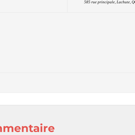
585 rue principale, Lachute, 
mpter de 13h30. L’exposition se poursuivra jusqu’au 24 novembre
mmentaire