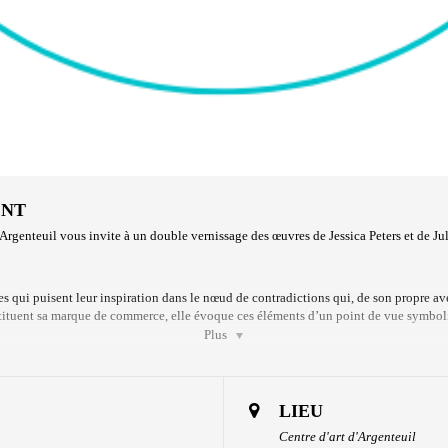
ENT
Argenteuil vous invite à un double vernissage des œuvres de Jessica Peters et de Ju
es qui puisent leur inspiration dans le nœud de contradictions qui, de son propre ave
nstituent sa marque de commerce, elle évoque ces éléments d’un point de vue symbol
Plus
ultidisciplinaire Juliette Demers-Cyr explore l’environnement des milieux humides l
age de tout petits objets et de les restituer plus grands que nature. Célébration de l
LIEU
ro existence.
Centre d'art d'Argenteuil