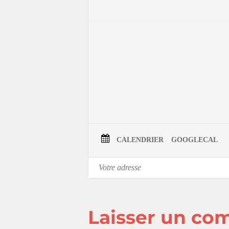
Le vernissage a lieu le 9 novembre à co
CALENDRIER
GOOGLECAL
Laisser un co