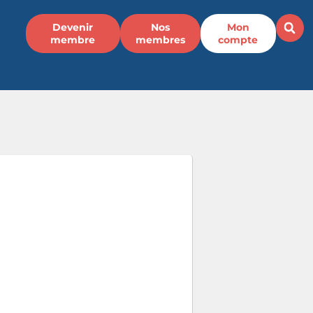
Devenir
Nos
Mon
membre
membres
compte