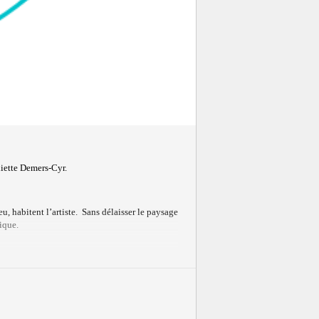
liette Demers-Cyr.
u, habitent l’artiste. Sans délaisser le paysage
ique.
aurentiens à l’aide d’une lentille macro.
a vie, mais aussi de la mort qui prépare à une