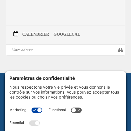
Le droit de manifester est aujourd’hui de plus en plus menacé à travers le
monde. Face à cette atteinte croissante à une liberté fondamentale, il devient
urgent d’agir là où l’expression citoyenne demeure encore possible.
En famille, les participant.e.s pourront faire entendre leur voix dans des
pancartes sonores en hommage aux personnes qui ne peuvent le faire. Au
menu, à travers différentes stations, les jeunes et les moins jeunes écriront
un slogan, et créeront du contenu pour une œuvre audio immersive.
CALENDRIER
GOOGLECAL
Pour en savoir plus:
Consultez l’événement sur Facebook
Instagram
et
Écoutez le balado Sortie du bois de La Quadrature
discutant
de leur projet de résidence Manifestation sonore.
Consultez le site internet de La Quadrature.
En savoir plus sur ATSA-La Montagnarde
.