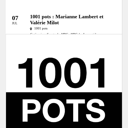
1001 pots : Marianne Lambert et
07
Valérie Milot
JUL
1001 pots
Catégories:
Spectacle
MRC:
MRC des Laurentides