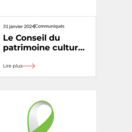
Communiqués
31 janvier 2024
Le Conseil du
patrimoine culturel
du Québec lance
un nouvel outil de
Lire plus
référence : Qui fait
quoi