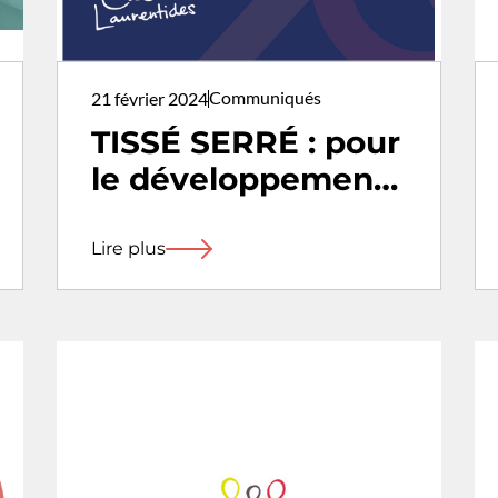
Communiqués
21 février 2024
TISSÉ SERRÉ : pour
le développement
de projets de
mutualisation en
Lire plus
culture dans les
Laurentides