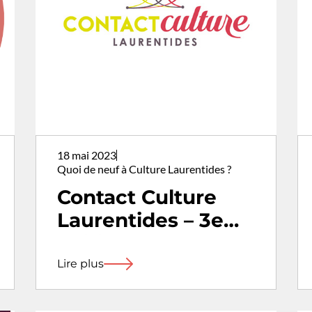
18 mai 2023
Quoi de neuf à Culture Laurentides ?
Contact Culture
Laurentides – 3e
édition | Un rendez-
vous fort apprécié
Lire plus
pour découvrir des