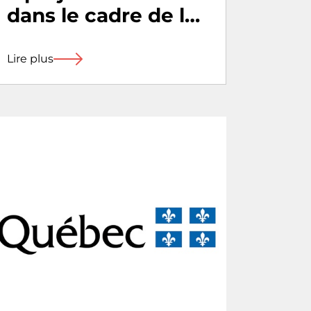
dans le cadre de la
politique de
soutien aux
Lire plus
organismes
culturels de la
MRCAL