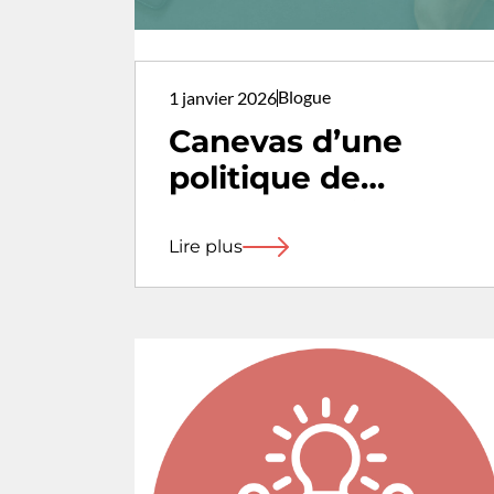
Blogue
1 janvier 2026
Canevas d’une
politique de
cybersécurité:
protégeons nos
Lire plus
données