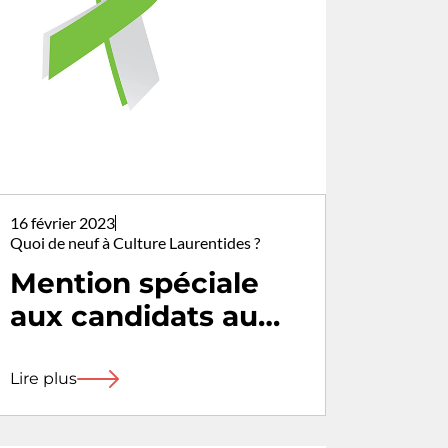
16 février 2023
Quoi de neuf à Culture Laurentides ?
Mention spéciale
aux candidats au
prix
Reconnaissance
Lire plus
Art-Éducation