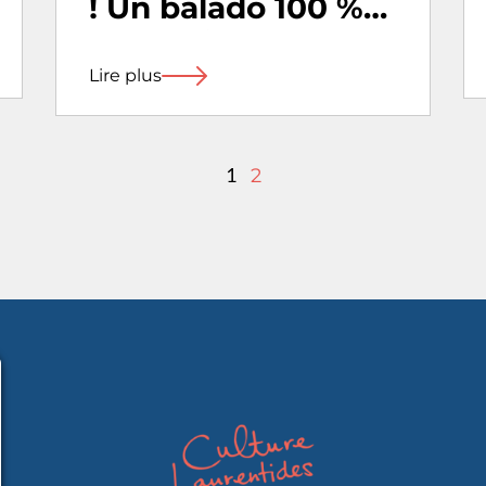
! Un balado 100 %
laurentien !
Lire plus
1
2