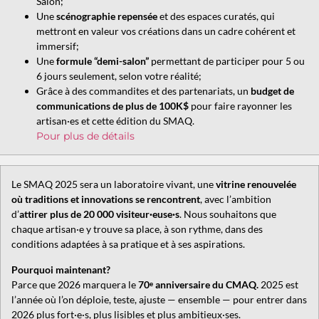
Salon;
Une
scénographie repensée
et des espaces curatés, qui
mettront en valeur vos créations dans un cadre cohérent et
immersif;
Une
formule “demi-salon”
permettant de participer pour 5 ou
6 jours seulement, selon votre réalité;
Grâce à des commandites et des partenariats, un
budget de
communications de plus de 100K$
pour faire rayonner les
artisan·es et cette édition du SMAQ.
Pour plus de détails
Le SMAQ 2025 sera un laboratoire vivant, une
vitrine renouvelée
où traditions et innovations se rencontrent
, avec l’ambition
d’
attirer plus de 20 000 visiteur·euse·s
. Nous souhaitons que
chaque artisan·e y trouve sa place, à son rythme, dans des
conditions adaptées à sa pratique et à ses aspirations.
Pourquoi maintenant?
Parce que 2026 marquera le
70ᵉ anniversaire du CMAQ.
2025 est
l’année où l’on déploie, teste, ajuste — ensemble — pour entrer dans
2026 plus fort·e·s, plus lisibles et plus ambitieux·ses.