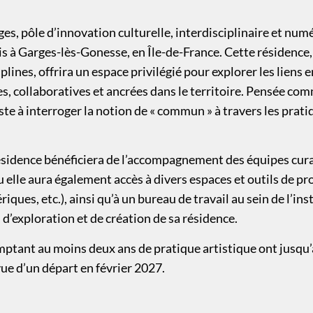
es, pôle d’innovation culturelle, interdisciplinaire et numé
s à Garges-lès-Gonesse, en Île-de-France. Cette résidence,
lines, offrira un espace privilégié pour explorer les liens e
s, collaboratives et ancrées dans le territoire. Pensée co
rtiste à interroger la notion de « commun » à travers les prat
 résidence bénéficiera de l’accompagnement des équipes cu
u elle aura également accès à divers espaces et outils de pr
ues, etc.), ainsi qu’à un bureau de travail au sein de l’inst
 d’exploration et de création de sa résidence.
mptant au moins deux ans de pratique artistique
ont jusqu
ue d’un départ en février 2027
.