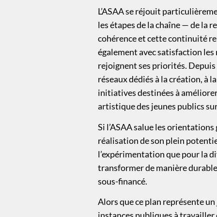
L’ASAA se réjouit particulièreme
les étapes de la chaîne — de la r
cohérence et cette continuité re
également avec satisfaction les m
rejoignent ses priorités. Depuis 
réseaux dédiés à la création, à l
initiatives destinées à améliorer
artistique des jeunes publics sur
Si l’ASAA salue les orientations 
réalisation de son plein potenti
l’expérimentation que pour la di
transformer de manière durable 
sous-financé.
Alors que ce plan représente un 
instances publiques à travailler