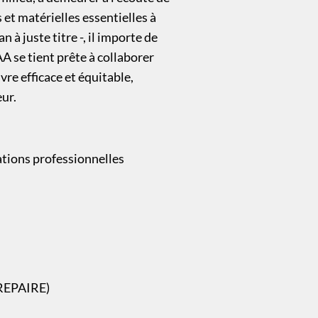
 et matérielles essentielles à
à juste titre -, il importe de
SAA se tient prête à collaborer
re efficace et équitable,
ur.
ations professionnelles
(REPAIRE)