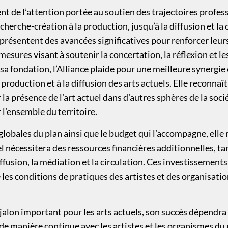
nt de l’attention portée au soutien des trajectoires profess
echerche-création à la production, jusqu’à la diffusion et la
présentent des avancées significatives pour renforcer leurs
esures visant à soutenir la concertation, la réflexion et les
sa fondation, l’Alliance plaide pour une meilleure synergie 
a production et à la diffusion des arts actuels. Elle reconnaî
 la présence de l’art actuel dans d’autres sphères de la soci
 l’ensemble du territoire.
globales du plan ainsi que le budget qui l’accompagne, elle 
el nécessitera des ressources financières additionnelles, tan
ffusion, la médiation et la circulation. Ces investissement
les conditions de pratiques des artistes et des organisati
jalon important pour les arts actuels, son succès dépendra
 de manière continue avec les artistes et les organismes du 