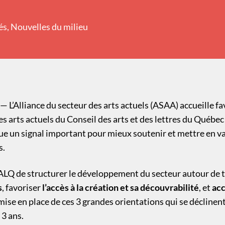
és
,
Nouvelles du milieu
 L’Alliance du secteur des arts actuels (ASAA) accueille f
des arts actuels du Conseil des arts et des lettres du Québe
ue un signal important pour mieux soutenir et mettre en va
s.
ALQ de structurer le développement du secteur autour de t
s
, favoriser
l’accès à la création et sa découvrabilité
, et
acc
 mise en place de ces 3 grandes orientations qui se déclinen
 3 ans.