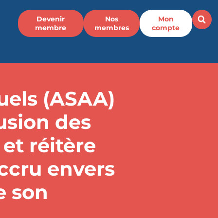
Devenir
Nos
Mon
membre
membres
compte
tuels (ASAA)
fusion des
et réitère
ccru envers
e son