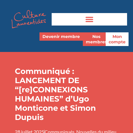
Devenir membre
Nos
Mon
membres
compte
Communiqué :
LANCEMENT DE
“[re]CONNEXIONS
HUMAINES” d’Ugo
Monticone et Simon
Dupuis
28 juillet 2025
Communiqués
,
Nouvelles du milieu