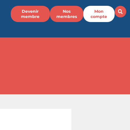
Devenir
Nos
Mon
membre
membres
compte