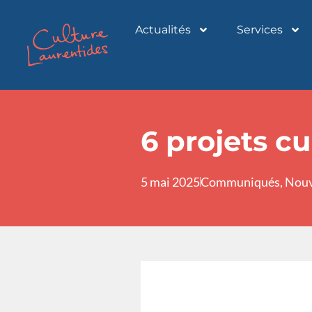
Actualités
Services
6 projets c
5 mai 2025
Communiqués
,
Nouv