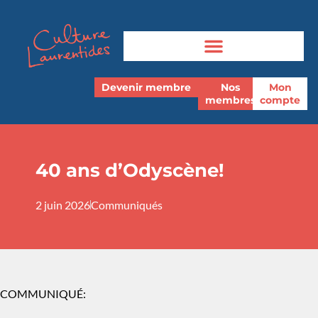
Devenir membre
Nos
Mon
membres
compte
40 ans d’Odyscène!
2 juin 2026
Communiqués
COMMUNIQUÉ: