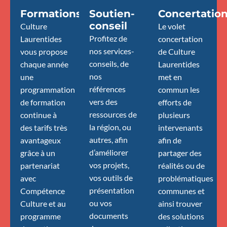
Formations
Soutien-
Concertatio
conseil
Culture
Le volet
Profitez de
Laurentides
concertation
nos services-
vous propose
de Culture
conseils, de
chaque année
Laurentides
nos
une
met en
références
programmation
commun les
vers des
de formation
efforts de
ressources de
continue à
plusieurs
la région, ou
des tarifs très
intervenants
autres, afin
avantageux
afin de
d’améliorer
grâce à un
partager des
vos projets,
partenariat
réalités ou de
vos outils de
avec
problématiques
présentation
Compétence
communes et
ou vos
Culture et au
ainsi trouver
documents
programme
des solutions