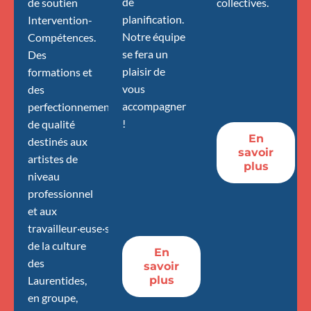
de
de soutien
collectives.
planification.
Intervention-
Notre équipe
Compétences.
se fera un
Des
plaisir de
formations et
vous
des
accompagner
perfectionnements
!
de qualité
En
destinés aux
savoir
artistes de
plus
niveau
professionnel
et aux
travailleur·euse·s
de la culture
En
des
savoir
Laurentides,
plus
en groupe,