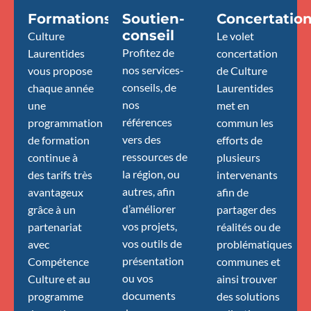
Formations
Soutien-
Concertatio
conseil
Culture
Le volet
Profitez de
Laurentides
concertation
nos services-
vous propose
de Culture
conseils, de
chaque année
Laurentides
nos
une
met en
références
programmation
commun les
vers des
de formation
efforts de
ressources de
continue à
plusieurs
la région, ou
des tarifs très
intervenants
autres, afin
avantageux
afin de
d’améliorer
grâce à un
partager des
vos projets,
partenariat
réalités ou de
vos outils de
avec
problématiques
présentation
Compétence
communes et
ou vos
Culture et au
ainsi trouver
documents
programme
des solutions