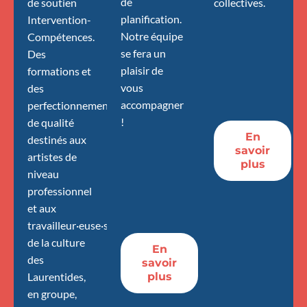
de
de soutien
collectives.
planification.
Intervention-
Notre équipe
Compétences.
se fera un
Des
plaisir de
formations et
vous
des
accompagner
perfectionnements
!
de qualité
En
destinés aux
savoir
artistes de
plus
niveau
professionnel
et aux
travailleur·euse·s
de la culture
En
des
savoir
Laurentides,
plus
en groupe,